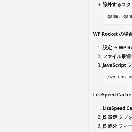
除外するスク
qahm, qah
WP Rocket の場
設定
→
WP R
ファイル最適
JavaScript
/wp-conte
LiteSpeed Cac
LiteSpeed C
JS 設定
タブ
JS 除外
フィー