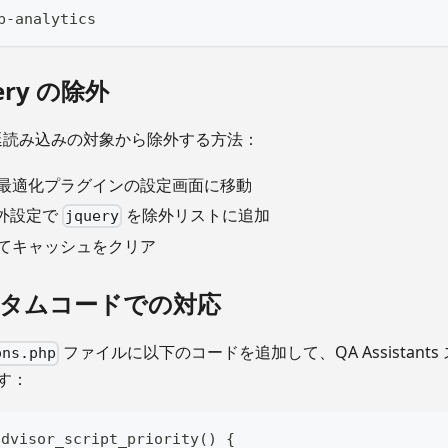
p-analytics
uery の除外
を遅延読み込みの対象から除外する方法：
最適化プラグインの設定画面に移動
t 除外設定で
を除外リストに追加
jquery
てキャッシュをクリア
カスタムコードでの対応
ファイルに以下のコードを追加して、QA Assistant
ons.php
す：
advisor_script_priority() {