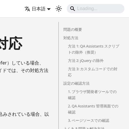
日本語
問題の概要
対応
対処方法
方法 1: QA Assistants スクリプ
トの除外（推奨）
方法 2: jQuery の除外
efer）している場合、
方法 3: カスタムコードでの対
のガイドでは、その対処方法
応
設定の確認方法
1. ブラウザ開発者ツールでの
確認
2. QA Assistants 管理画面での
確認
遅延読み込みされている場合、以
3. ページソースでの確認
よくある問題と解決方法