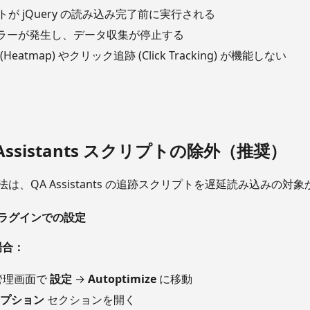
が jQuery の読み込み完了前に実行される
ipt エラーが発生し、データ収集が停止する
eatmap) やクリック追跡 (Click Tracking) が機能しない
A Assistants スクリプトの除外（推奨）
は、QA Assistants の追跡スクリプトを遅延読み込みの
ラグインでの設定
の場合：
s 管理画面で
設定
→
Autoptimize
に移動
t オプション
セクションを開く