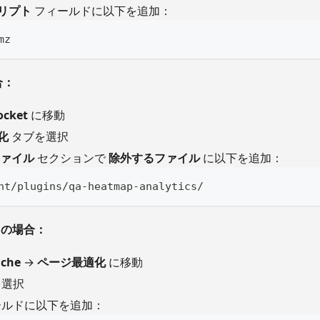
リプト
フィールドに以下を追加：
mz
合：
ocket
に移動
化
タブを選択
 ファイル
セクションで
除外するファイル
に以下を追加：
nt/plugins/qa-heatmap-analytics/
he の場合：
ache
→
ページ最適化
に移動
を選択
ルドに以下を追加：