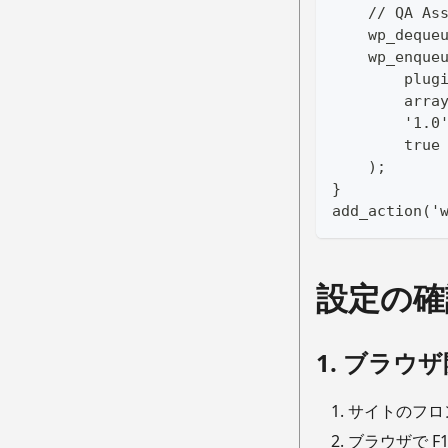
    // QA 
    wp_deque
    wp_enque
        plug
        arra
        '1.0
        tr
    );
}
add_action('
設定の確
1. ブラウ
サイトのフロ
ブラウザで F