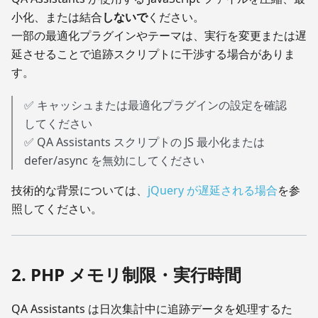
小化、または結合
しないで
ください。
一部の最適化プラグインやテーマは、実行を変更または遅
延させることで追跡スクリプトに干渉する場合がありま
す。
✅ キャッシュまたは最適化プラグインの設定を確認
してください
✅ QA Assistants スクリプトの JS 最小化または
defer/async を無効にしてください
技術的な背景については、
jQuery が遅延される場合
を参
照してください。
2. PHP メモリ制限・実行時間
QA Assistants は日次集計中に追跡データを処理するた